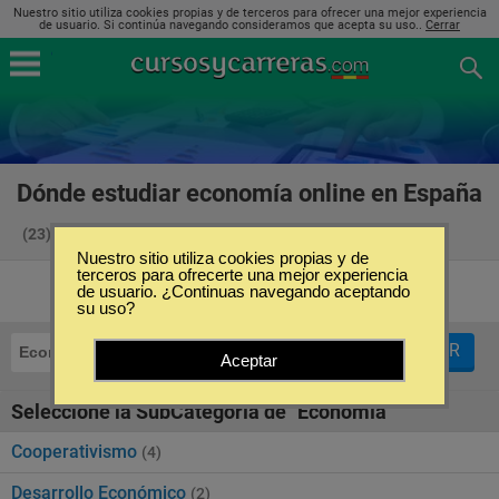
Nuestro sitio utiliza cookies propias y de terceros para ofrecer una mejor experiencia
de usuario. Si continúa navegando consideramos que acepta su uso..
Cerrar
Dónde estudiar economía online en España
(23)
Nuestro sitio utiliza cookies propias y de
terceros para ofrecerte una mejor experiencia
de usuario. ¿Continuas navegando aceptando
su uso?
FILTRAR
Economía
Online
Aceptar
Seleccione la SubCategoría de "Economía"
Cooperativismo
(4)
Desarrollo Económico
(2)