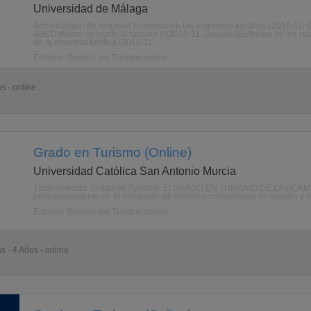
Universidad de Málaga
Administracin de recursos humanos en las empresas tursticas (2010-11, 
ABCD)Alemn aplicado al turismo II (2010-11, Grupos AB)Anlisis de los rec
de la empresa turstica (2010-11, ...
Estudiar Gestión del Turismo online
s - online
Grado en Turismo (Online)
Universidad Católica San Antonio Murcia
Título ofrecido: Grado en Turismo. El GRADO EN TURISMO DE LA UCAM c
profesionalmente en el desarrollo de modelos competitivos de gestión y dire
Estudiar Gestión del Turismo online
s - 4 Años - online