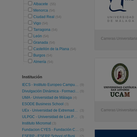
Albacete
(55)
Menorca
(54)
Ciudad Real
(54)
Vigo
(54)
Tarragona
(54)
León
(54)
Carreras Universitaria
Granada
(54)
Castellón de la Plana
(54)
Burgos
(54)
Almería
(54)
Institución
IECS - Instituto Europeo Campus Stellae
(9)
Divulgación Dinámica - Formación a tu alcance
(9)
UMA - Universidad de Málaga
(4)
ESODE Business School
(3)
Carreras Universitaria
UEx - Universidad de Extremadura
(3)
ULPGC - Universidad de Las Palmas de Gran Canaria
(3)
Instituto Micromat
(3)
Fundacion CYES - Fundación Cultural y de Estudios Sociales
(2)
ESERP - ESERP School of Business and Social Science
(2)