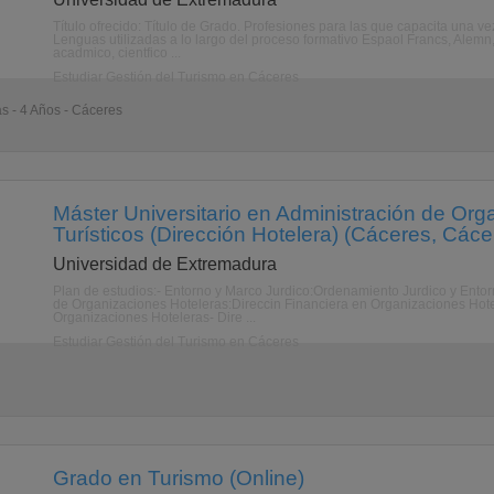
Título ofrecido: Título de Grado. Profesiones para las que capacita una ve
Lenguas utilizadas a lo largo del proceso formativo Espaol Francs, Alemn, I
acadmico, cientfico ...
Estudiar Gestión del Turismo en Cáceres
as - 4 Años - Cáceres
Máster Universitario en Administración de Or
Turísticos (Dirección Hotelera) (Cáceres, Cáce
Universidad de Extremadura
Plan de estudios:- Entorno y Marco Jurdico:Ordenamiento Jurdico y Ento
de Organizaciones Hoteleras:Direccin Financiera en Organizaciones Hotel
Organizaciones Hoteleras- Dire ...
Estudiar Gestión del Turismo en Cáceres
Grado en Turismo (Online)