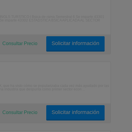
0 INGLS TURSTICO I Bsica de rama Semestral 6 Se imparte 43301
e imparte 43302 ESTADSTICA BSICA APLICADA AL SECTOR
Solicitar información
Consultar Precio
o XX, que ha visto cómo se popularizaba cada vez más ayudado por las
una industria que despunta como primer sector econ ...
Solicitar información
Consultar Precio