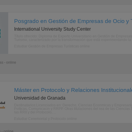
Posgrado en Gestión de Empresas de Ocio y T
International University Study Center
Título ofrecido: Diploma de Experto Universitario en Gestión de Empres
Turismo, caracterizado por la transformación que está experimentando la s
Estudiar Gestión de Empresas Turísticas online
s - online
Máster en Protocolo y Relaciones Institucional
Universidad de Granada
Destinatarios:Licenciados en: Derecho, Ciencias Econmicas y Empresarial
Polticas, Comunicacin y RRPP. Otras titulaciones del rea de las Ciencias 
las RRII y del Protocolo, ...
Estudiar Ceremonial y Protocolo online
 - online