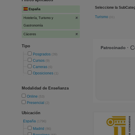
Seleccione la SubCateg
España
Turismo
(31)
Hotelería, Turismo y
Gastronomía
Cáceres
Tipo
Posgrados
(39)
Cursos
(9)
Carreras
(6)
Oposiciones
(1)
Modalidad de Enseñanza
Online
(53)
Presencial
(2)
Ubicación
España
(1796)
Madrid
(86)