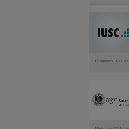
Postgrados - 400 Hora
Maestrías - 620 Horas