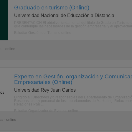
Graduado en turismo (Online)
Universidad Nacional de Educación a Distancia
PRESENTACIÓN El objetivo fundamental del título de Grado en Turismo es f
que contemple las necesidades de la gestión empresarial y el aprovechamien
Estudiar Gestión del Turismo online
s - online
Experto en Gestión, organización y Comunica
Empresariales (Online)
Universidad Rey Juan Carlos
Dirigido a ! Directores y/o responsables del Departamento de Organización
Responsables y personal de los departamentos de Marketing, Relaciones
Relaciones P&u ...
Estudiar Organizador de Eventos online
s - online