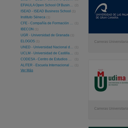
EFIAULA Open School Of Business and Social Leadership
(2)
ISEAD - ISEAD Business School
(1)
Instituto Séneca
(1)
CFE - Compañía de Formación Empresarial
(1)
IBECON
(1)
UGR - Universidad de Granada
(1)
ELOGOS
(1)
Carreras Universitaria
UNED - Universidad Nacional de Educación a Distancia
(1)
UCLM - Universidad de Castilla-La Mancha
(1)
CODESA - Centro de Estudios CODESA
(1)
ALITER - Escuela Internacional De Negocios
(1)
Ver Más
UNIA - Universidad Internacional de Andalucía
(1)
UDIMA - Universidad a Distancia de Madrid
(1)
URJC - Universidad Rey Juan Carlos
(1)
UCAM - Universidad Católica San Antonio Murcia
(1)
IUSC - International University Study Center
(1)
Carreras Universitaria