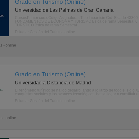
Grado en Turismo (Online)
Universidad de Las Palmas de Gran Canaria
CursosPrimer cursoCdigo Asignaturas Tipo Imparticin Crd. Estado 4330
FUNDAMENTOS DE ECONOMA Y TURISMO Bsica de rama Semestral 6 S
TURSTICO Bsica de rama Semestral ...
Estudiar Gestión del Turismo online
s - online
Grado en Turismo (Online)
Universidad a Distancia de Madrid
El fenómeno turístico se ha ido desarrollando a lo largo de todo el sigl
conquistas sociales y los avances tecnológicos, hasta llegar a constituir 
Estudiar Gestión del Turismo online
s - online