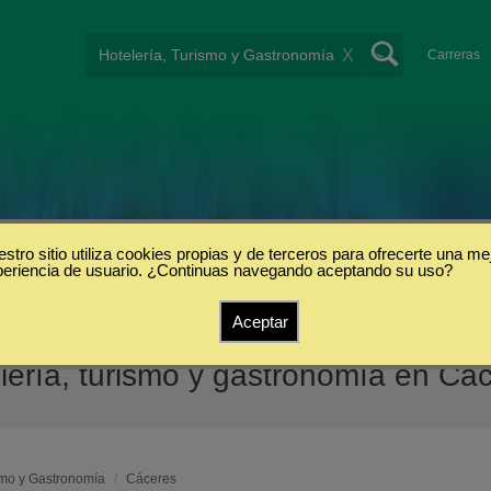
X
Carreras
stro sitio utiliza cookies propias y de terceros para ofrecerte una me
periencia de usuario. ¿Continuas navegando aceptando su uso?
Aceptar
ería, turismo y gastronomía en Cá
smo y Gastronomía
/
Cáceres