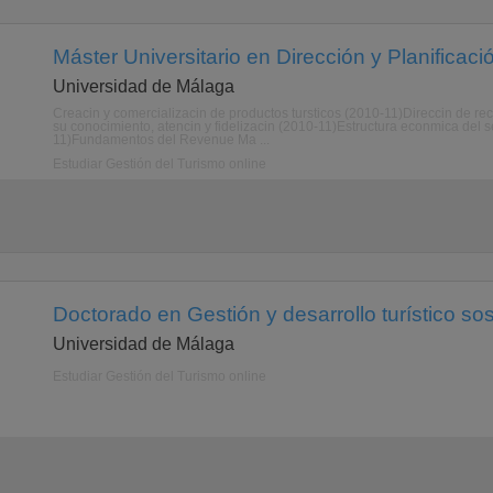
Máster Universitario en Dirección y Planificaci
Universidad de Málaga
Creacin y comercializacin de productos tursticos (2010-11)Direccin de r
su conocimiento, atencin y fidelizacin (2010-11)Estructura econmica del 
11)Fundamentos del Revenue Ma ...
Estudiar Gestión del Turismo online
Doctorado en Gestión y desarrollo turístico sos
Universidad de Málaga
Estudiar Gestión del Turismo online