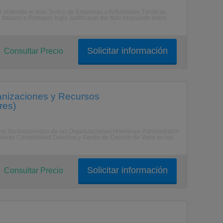
z obtenido el ttulo Tcnico de Empresas y Actividades Tursticas
taliano o Portugus Ingls Justificacin del ttulo propuesto Inters
Solicitar información
Consultar Precio
ganizaciones y Recursos
res)
rno Socioeconmico de las Organizaciones Hoteleras- Administracin
eras Contabilidad Directiva y Gestin de Creacin de Valor en las
Solicitar información
Consultar Precio