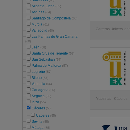
Barcelona
(66)
Alicante-Elche
(65)
Asturias
(64)
Santiago de Compostela
(63)
Murcia
(61)
Carreras Universitari
Valladolid
(60)
Las Palmas de Gran Canaria
(60)
Jaén
(58)
Santa Cruz de Tenerife
(57)
San Sebastián
(57)
Palma de Mallorca
(57)
Logroño
(57)
Bilbao
(57)
Valencia
(56)
Cartagena
(56)
Segovia
(55)
Maestrías - Cáceres
Ibiza
(55)
Cáceres
(55)
Cáceres
(55)
Sevilla
(55)
Málaga
(55)