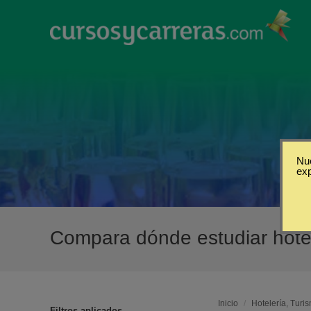
Nue
ex
Compara dónde estudiar hotel
Inicio
/
Hotelería, Turi
Filtros aplicados