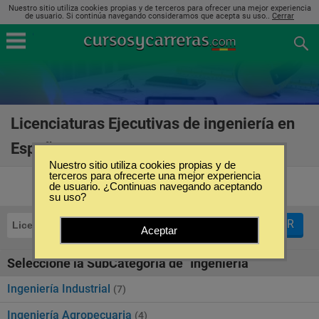
Nuestro sitio utiliza cookies propias y de terceros para ofrecer una mejor experiencia
de usuario. Si continúa navegando consideramos que acepta su uso..
Cerrar
Licenciaturas Ejecutivas de ingeniería en
España
(22)
Nuestro sitio utiliza cookies propias y de
terceros para ofrecerte una mejor experiencia
de usuario. ¿Continuas navegando aceptando
su uso?
FILTRAR
Licenciaturas Ejecutivas
Ingeniería
Aceptar
Seleccione la SubCategoría de "Ingeniería"
Ingeniería Industrial
(7)
Ingeniería Agropecuaria
(4)