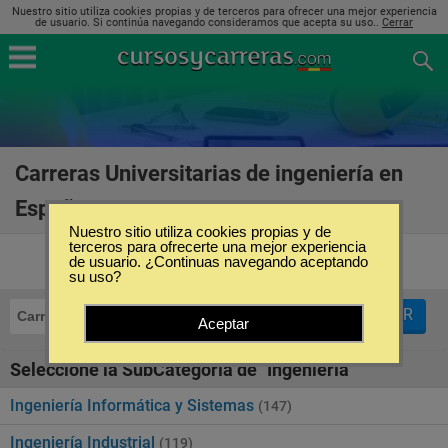
Nuestro sitio utiliza cookies propias y de terceros para ofrecer una mejor experiencia
de usuario. Si continúa navegando consideramos que acepta su uso..
Cerrar
Carreras Universitarias de ingeniería en
España
(747)
Nuestro sitio utiliza cookies propias y de
terceros para ofrecerte una mejor experiencia
de usuario. ¿Continuas navegando aceptando
su uso?
FILTRAR
Carreras Universitarias
Ingeniería
Aceptar
Seleccione la SubCategoría de "Ingeniería"
Ingeniería Informática y Sistemas
(147)
Ingeniería Industrial
(119)