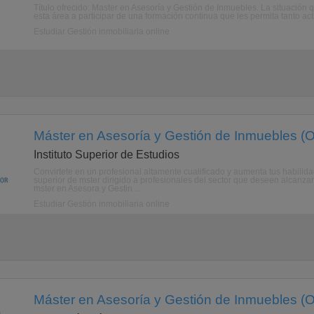
Título ofrecido: Master en Asesoría y Gestión de Inmuebles. La situación q
esta área a participar de una formación continua que les permita tanto ac
Estudiar Gestión inmobiliaria online
Máster en Asesoría y Gestión de Inmuebles (O
Instituto Superior de Estudios
Convirtete en un profesional altamente cualificado y aumenta tus habilid
superior de mster dirigido a profesionales del sector que deseen alcanzar
mster en Asesora y Gestin ...
Estudiar Gestión inmobiliaria online
Máster en Asesoría y Gestión de Inmuebles (O