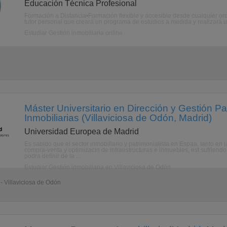
Educación Técnica Profesional
Formación a Distancia•Formación flexible y accesible desde cualquier ord
tutor personal que creará un programa de estudios a medida y realizará u
Estudiar Gestión inmobiliaria online
Máster Universitario en Dirección y Gestión P
Inmobiliarias (Villaviciosa de Odón, Madrid)
Universidad Europea de Madrid
Es sabido que el sector inmobiliario y patrimonialista en Espaa, tanto en 
compra-venta y optimizacin de infraestructuras e inmuebles, est sufriendo 
podra definir de la ...
Estudiar Gestión inmobiliaria en Villaviciosa de Odón
- Villaviciosa de Odón