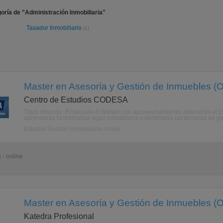
oría de "Administración Inmobiliaria"
Tasador Inmobiliario
(1)
Master en Asesoría y Gestión de Inmuebles (O
Centro de Estudios CODESA
Título ofrecido: Finalizado el Master con aprovechamiento, obtendrás el 
aprenderás la normativa legal inmobiliaria y dominarás las técnicas de gest
Estudiar Gestión inmobiliaria online
 - online
Master en Asesoría y Gestión de Inmuebles (O
Katedra Profesional