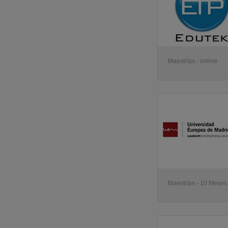
Maestrías - online
Maestrías - 10 Meses 