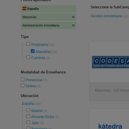
Seleccione la SubCateg
España
Gestión inmobiliaria
(10)
Maestrías
Administración Inmobiliaria
Tipo
Posgrados
(11)
Maestrías
(11)
Carreras
(2)
Modalidad de Enseñanza
Presencial
(7)
Online
(4)
Maestrías - 300 Horas
Ubicación
España
(23)
Madrid
(8)
Alicante-Elche
(5)
Jaén
(5)