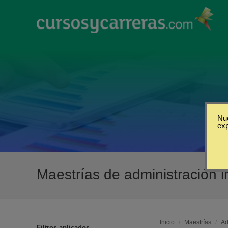
Nue
ex
Maestrías de administración 
Inicio
/
Maestrías
/
Ad
Filtros aplicados