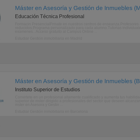
Máster en Asesoría y Gestión de Inmuebles (M
Educación Técnica Profesional
Formacin PresencialFrmate en nuestros centros de enseanza.Profesores 
reducidos.Programa personalizado para cada alumno.Tutorias individuales
examenes...Acceso gratuito al Campus Online ...
Estudiar Gestión inmobiliaria en Madrid
Máster en Asesoría y Gestión de Inmuebles (B
Instituto Superior de Estudios
Convirtete en un profesional altamente cualificado y aumenta tus habilid
superior de mster dirigido a profesionales del sector que deseen alcanzar
mster en Asesora y Gestin ...
Estudiar Gestión inmobiliaria en Barcelona
a