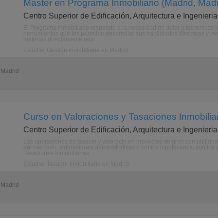
Master en Programa Inmobiliario (Madrid, Madr
Centro Superior de Edificación, Arquitectura e Ingenieria
El Programa Inmobiliario responde a la necesidad de dotar a los tcnicos 
herramientas que les permitan desarrollar sus habilidades directivas y m
materias directamente rela ...
Estudiar Gestión inmobiliaria en Madrid
 Madrid
Curso en Valoraciones y Tasaciones Inmobiliar
Centro Superior de Edificación, Arquitectura e Ingenieria
Las operaciones de tasacin y valoracin en proyectos de gran complejidad,
del mercado, valoraciones administrativas o crditos hipotecarios, son lo
Tasaciones Inmobiliarias ...
Estudiar Tasador Inmobiliario en Madrid
 Madrid