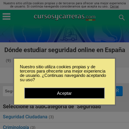
Nuestro sitio utiliza cookies propias y de terceros para ofrecer una mejor experiencia
de usuario. Si continúa navegando consideramos que acepta su uso..
Cerrar
Dónde estudiar seguridad online en España
(9)
Nuestro sitio utiliza cookies propias y de
terceros para ofrecerte una mejor experiencia
de usuario. ¿Continuas navegando aceptando
su uso?
FILTRAR
Seguridad
Online
Aceptar
Seleccione la SubCategoría de "Seguridad"
Seguridad Ciudadana
(3)
Criminología
(3)