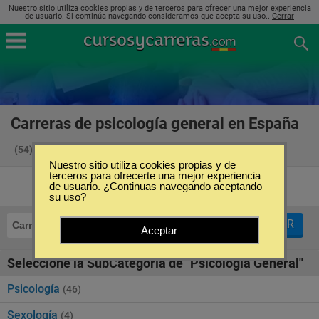
Nuestro sitio utiliza cookies propias y de terceros para ofrecer una mejor experiencia
de usuario. Si continúa navegando consideramos que acepta su uso..
Cerrar
Carreras de psicología general en España
(54)
Nuestro sitio utiliza cookies propias y de
terceros para ofrecerte una mejor experiencia
de usuario. ¿Continuas navegando aceptando
su uso?
FILTRAR
Carreras
Psicología General
Aceptar
Seleccione la SubCategoría de "Psicología General"
Psicología
(46)
Sexología
(4)