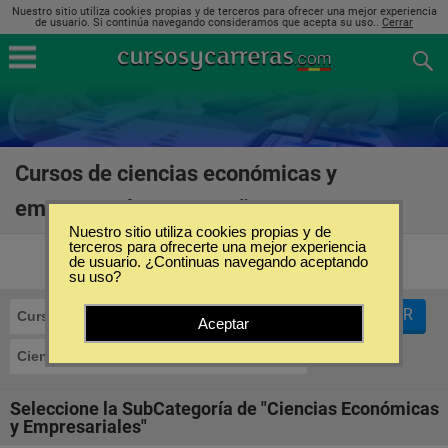
Nuestro sitio utiliza cookies propias y de terceros para ofrecer una mejor experiencia
de usuario. Si continúa navegando consideramos que acepta su uso..
Cerrar
Cursos de ciencias económicas y
empresariales en España
(46)
Nuestro sitio utiliza cookies propias y de
terceros para ofrecerte una mejor experiencia
de usuario. ¿Continuas navegando aceptando
su uso?
FILTRAR
Cursos
Aceptar
Ciencias Económicas y Empresariales
Seleccione la SubCategoría de "Ciencias Económicas
y Empresariales"