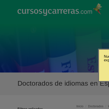
Nue
ex
Doctorados de idiomas en E
Inicio
/
Doctorados
/
Filtros aplicados