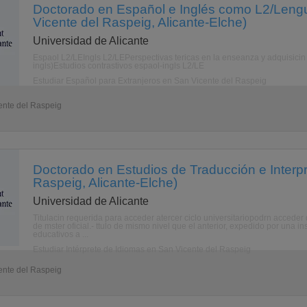
Doctorado en Español e Inglés como L2/Lengu
Vicente del Raspeig, Alicante-Elche)
Universidad de Alicante
Espaol L2/LEIngls L2/LEPerspectivas tericas en la enseanza y adquisicin 
ingls)Estudios contrastivos espaol-ingls L2/LE
Estudiar Español para Extranjeros en San Vicente del Raspeig
ente del Raspeig
Doctorado en Estudios de Traducción e Interpr
Raspeig, Alicante-Elche)
Universidad de Alicante
Titulacin requerida para acceder atercer ciclo universitariopodrn acceder 
de mster oficial.- ttulo de mismo nivel que el anterior, expedido por una i
educativos a ...
Estudiar Intérprete de Idiomas en San Vicente del Raspeig
ente del Raspeig