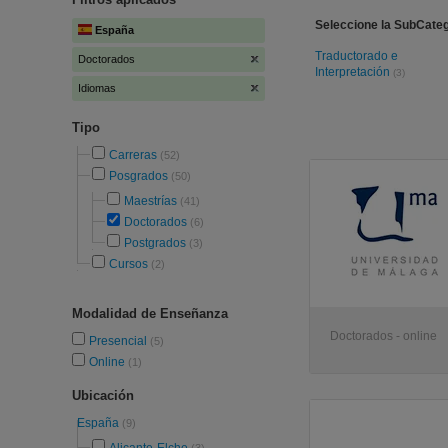
Seleccione la SubCateg
España
Traductorado e
Doctorados
Interpretación
(3)
Idiomas
Tipo
Carreras
(52)
Posgrados
(50)
Maestrías
(41)
Doctorados
(6)
Postgrados
(3)
Cursos
(2)
Modalidad de Enseñanza
Doctorados - online
Presencial
(5)
Online
(1)
Ubicación
España
(9)