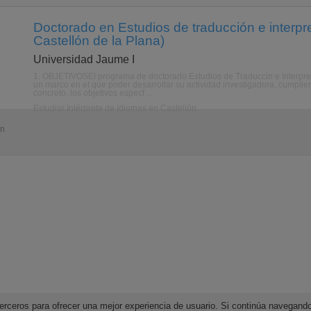
Doctorado en Estudios de traducción e interpre
Castellón de la Plana)
Universidad Jaume I
1. OBJETIVOSEl programa de doctorado Estudios de Traduccin e Interpreta
un marco en el que poder desarrollar su actividad investigadora, cumplie
concreto, los objetivos especf ...
Estudiar Intérprete de Idiomas en Castellón
ón
e terceros para ofrecer una mejor experiencia de usuario. Si continúa navega