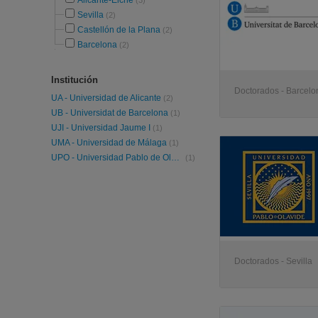
Alicante-Elche
(3)
Sevilla
(2)
Castellón de la Plana
(2)
Barcelona
(2)
Institución
Doctorados - Barcelo
UA - Universidad de Alicante
(2)
UB - Universidat de Barcelona
(1)
UJI - Universidad Jaume I
(1)
UMA - Universidad de Málaga
(1)
UPO - Universidad Pablo de Olavide
(1)
Doctorados - Sevilla