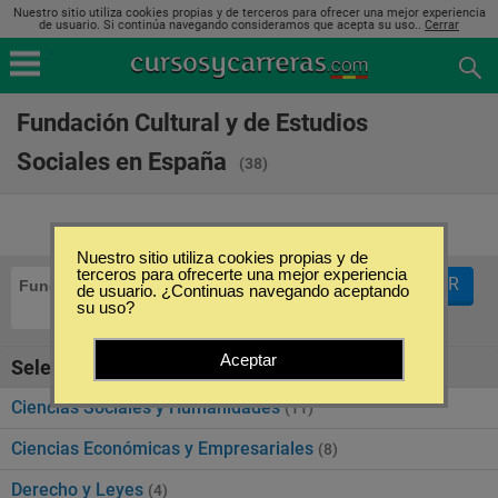
Nuestro sitio utiliza cookies propias y de terceros para ofrecer una mejor experiencia
de usuario. Si continúa navegando consideramos que acepta su uso..
Cerrar
Fundación Cultural y de Estudios
Sociales en España
(38)
Nuestro sitio utiliza cookies propias y de
terceros para ofrecerte una mejor experiencia
FILTRAR
Fundación Cultural y de Estudios Sociales
de usuario. ¿Continuas navegando aceptando
su uso?
Aceptar
Seleccione la categoría
Ciencias Sociales y Humanidades
(11)
Ciencias Económicas y Empresariales
(8)
Derecho y Leyes
(4)