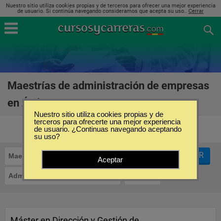
Nuestro sitio utiliza cookies propias y de terceros para ofrecer una mejor experiencia
de usuario. Si continúa navegando consideramos que acepta su uso..
Cerrar
Maestrías de administración de empresas
en Ávila
(50)
Nuestro sitio utiliza cookies propias y de
terceros para ofrecerte una mejor experiencia
de usuario. ¿Continuas navegando aceptando
su uso?
FILTRAR
Maestrías
Aceptar
Administración de Empresas
Ávila
Máster en Dirección y Gestión de