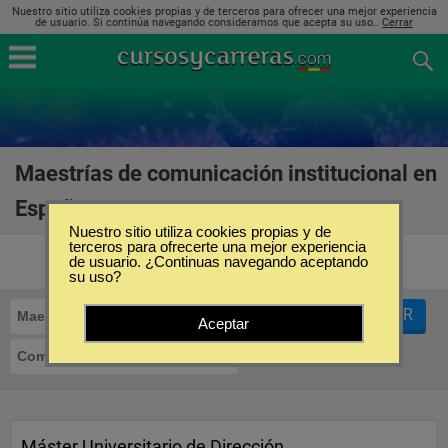
Nuestro sitio utiliza cookies propias y de terceros para ofrecer una mejor experiencia
de usuario. Si continúa navegando consideramos que acepta su uso..
Cerrar
Maestrías de comunicación institucional en
España
(18)
Nuestro sitio utiliza cookies propias y de
terceros para ofrecerte una mejor experiencia
de usuario. ¿Continuas navegando aceptando
su uso?
FILTRAR
Maestrías
Aceptar
Comunicación Institucional
Máster Universitario de Dirección