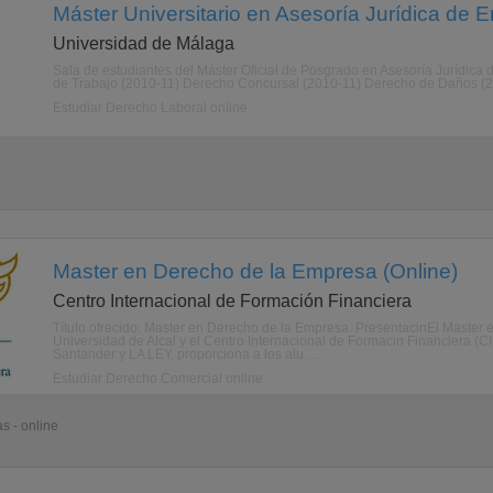
Máster Universitario en Asesoría Jurídica de 
Universidad de Málaga
Sala de estudiantes del Máster Oficial de Posgrado en Asesoría Jurídica 
de Trabajo (2010-11) Derecho Concursal (2010-11) Derecho de Daños (20
Estudiar Derecho Laboral online
Master en Derecho de la Empresa (Online)
Centro Internacional de Formación Financiera
Título ofrecido: Master en Derecho de la Empresa. PresentacinEl Master
Universidad de Alcal y el Centro Internacional de Formacin Financiera (
Santander y LA LEY, proporciona a los alu ...
Estudiar Derecho Comercial online
s - online