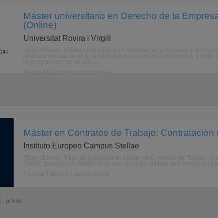
Máster universitario en Derecho de la Empresa
(Online)
Universitat Rovira i Virgili
Título ofrecido: Máster universitario en Derecho de la Empresa y la Contr
jurdico empresarial, el de la contratacin y las nuevas tecnologas, y el de
investigadores, en un con ...
Estudiar Derecho Laboral online
Máster en Contratos de Trabajo: Contratación 
Instituto Europeo Campus Stellae
Título ofrecido: Título de posgrado de Máster en Contratos de Trabajo: C
Online. Duración: El Máster tiene una duración mínima de 6 meses y máxi
Estudiar Derecho Laboral online
 - online