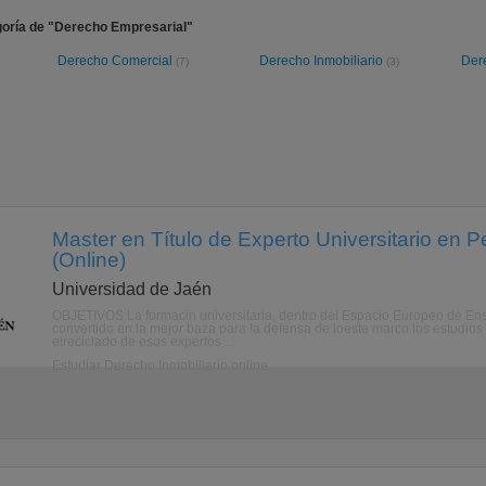
goría de "Derecho Empresarial"
Derecho Comercial
Derecho Inmobiliario
Der
(7)
(3)
Master en Título de Experto Universitario en Per
(Online)
Universidad de Jaén
OBJETIVOS:La formacin universitaria, dentro del Espacio Europeo de Ense
convertido en la mejor baza para la defensa de loeste marco los estudios 
elreciclado de esos expertos ...
Estudiar Derecho Inmobiliario online