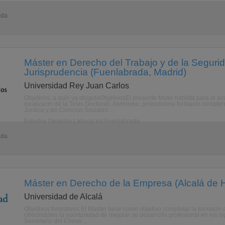
ada
Máster en Derecho del Trabajo y de la Segurid
Jurisprudencia (Fuenlabrada, Madrid)
Universidad Rey Juan Carlos
Objetivos, a quin va dirigidoObjetivosEl presente Mster habilita para el 
(realizacin de la Tesis Doctoral). Asimismo, proporciona formacin comple
Jurdica y de Ciencias Sociales ...
Estudiar Derecho Laboral en Fuenlabrada
ada
Máster en Derecho de la Empresa (Alcalá de 
Universidad de Alcalá
Objetivos formativos El Master tiene como objetivo completar la formacin a
ofrecindoles la oportunidad de mejorar su desarrollo profesional en los 
Secretario del Conse ...