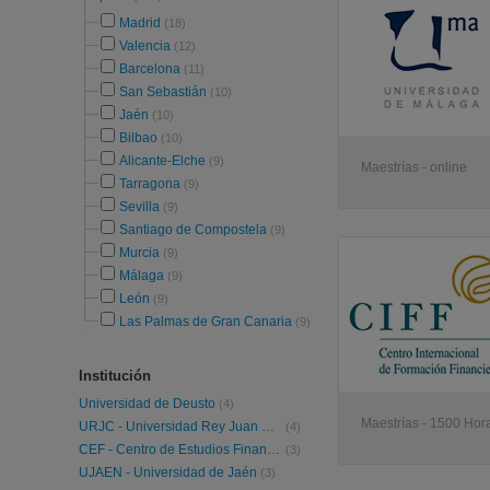
Madrid
(18)
Valencia
(12)
Barcelona
(11)
San Sebastián
(10)
Jaén
(10)
Bilbao
(10)
Alicante-Elche
(9)
Maestrías - online
Tarragona
(9)
Sevilla
(9)
Santiago de Compostela
(9)
Murcia
(9)
Málaga
(9)
León
(9)
Las Palmas de Gran Canaria
(9)
Institución
Universidad de Deusto
(4)
Maestrías - 1500 Hora
URJC - Universidad Rey Juan Carlos
(4)
CEF - Centro de Estudios Financieros
(3)
UJAEN - Universidad de Jaén
(3)