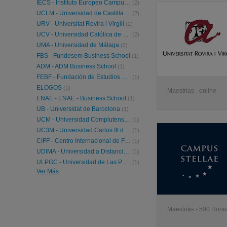
IECS - Instituto Europeo Campus Stellae
(2)
UCLM - Universidad de Castilla-La Mancha
(2)
URV - Universitat Rovira i Virgili
(2)
UCV - Universidad Católica de Valencia
(2)
UMA - Universidad de Málaga
(2)
FBS - Fundesem Business School
(1)
ADM - ADM Business School
(1)
FEBF - Fundación de Estudios Bursátiles y Financieros
(1)
ELOGOS
(1)
Maestrías - online
ENAE - ENAE - Business School
(1)
UB - Universidat de Barcelona
(1)
UCM - Universidad Complutense de Madrid
(1)
UC3M - Universidad Carlos III de Madrid
(1)
CIFF - Centro Internacional de Formación Financiera
(1)
UDIMA - Universidad a Distancia de Madrid
(1)
ULPGC - Universidad de Las Palmas de Gran Canaria
(1)
Ver Más
UAH - Universidad de Alcalá
(1)
ULE - Universidad de León
(1)
URL - Universidad Ramon Llull
(1)
IEC - Instituto de Estudios Cajasol
(1)
Maestrías - 500 Horas