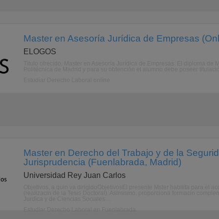
Master en Asesoría Jurídica de Empresas (Onl
ELOGOS
Título ofrecido: Master en Asesoría Jurídica de Empresas. El diploma de
Politécnica de Madrid y para su obtención el alumno debe poseer titulación
Estudiar Derecho Laboral online
Master en Derecho del Trabajo y de la Segurid
Jurisprudencia (Fuenlabrada, Madrid)
Universidad Rey Juan Carlos
Objetivos, a quin va dirigidoObjetivosEl presente Mster habilita para el 
(realizacin de la Tesis Doctoral). Asimismo, proporciona formacin comple
Jurdica y de Ciencias Sociales ...
Estudiar Derecho Laboral en Fuenlabrada