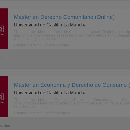
Master en Derecho Comunitario (Online)
Universidad de Castilla-La Mancha
Título ofrecido: Master en Derecho Comunitario -virtual. El objetivo prin
una completa formacin en las reas de conocimiento del Derecho Comunita
comunitarios y estudiar los ...
Estudiar Derecho Societario online
nline
Master en Economía y Derecho de Consumo (
Universidad de Castilla-La Mancha
Título ofrecido: Master en Economía y Derecho de Consumo -virtual. De ac
consumidores a travs de proyectos que contribuyan a la mejora de su cal
iniciativa que, mediante ...
Estudiar Derecho Económico online
 online