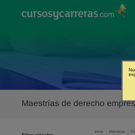
Nue
ex
Maestrías de derecho empres
Inicio
/
Maestrías
/
De
Filtros aplicados