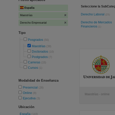
Seleccione la SubCate
España
Derecho Laboral
(25)
Maestrías
Derecho de Mercados
Derecho Empresarial
Financieros
(1)
Tipo
Posgrados
(56)
Maestrías
(39)
Doctorados
(10)
Postgrados
(7)
Carreras
(15)
Cursos
(1)
Modalidad de Enseñanza
Presencial
(28)
Online
(8)
Maestrías - online
Ejecutiva
(3)
Ubicación
España
(143)