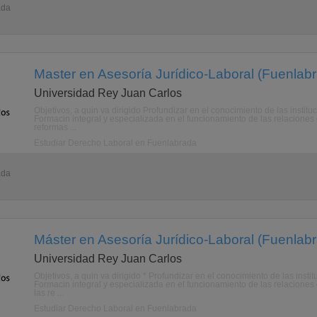
ada
Master en Asesoría Jurídico-Laboral (Fuenlab
Universidad Rey Juan Carlos
Objetivos, a quin va dirigido Profundizar en el conocimiento de las instit
Formacin integral y especializada en el funcionamiento de las relaciones
reformas ...
Estudiar Derecho Laboral en Fuenlabrada
ada
Máster en Asesoría Jurídico-Laboral (Fuenlab
Universidad Rey Juan Carlos
Objetivos, a quin va dirigido * Profundizar en el conocimiento de las insti
Formacin integral y especializada en el funcionamiento de las relaciones
las re ...
Estudiar Derecho Laboral en Fuenlabrada