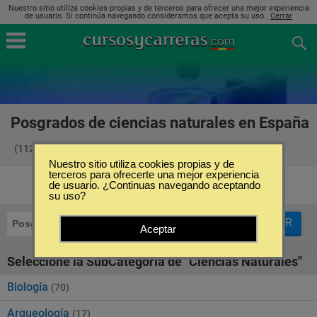
Nuestro sitio utiliza cookies propias y de terceros para ofrecer una mejor experiencia
de usuario. Si continúa navegando consideramos que acepta su uso..
Cerrar
Posgrados de ciencias naturales en España
(112)
Nuestro sitio utiliza cookies propias y de
terceros para ofrecerte una mejor experiencia
de usuario. ¿Continuas navegando aceptando
su uso?
FILTRAR
Posgrados
Ciencias Naturales
Aceptar
Seleccione la SubCategoría de "Ciencias Naturales"
Biología
(70)
Arqueología
(17)