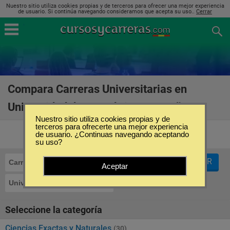
Nuestro sitio utiliza cookies propias y de terceros para ofrecer una mejor experiencia
de usuario. Si continúa navegando consideramos que acepta su uso..
Cerrar
Compara Carreras Universitarias en
Universidad de Cantabria en España
(47)
Nuestro sitio utiliza cookies propias y de
terceros para ofrecerte una mejor experiencia
de usuario. ¿Continuas navegando aceptando
su uso?
FILTRAR
Carreras Universitarias
Aceptar
Universidad de Cantabria
Seleccione la categoría
Ciencias Exactas y Naturales
(30)