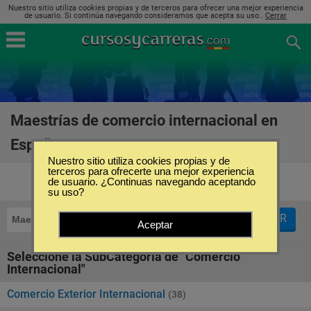
Nuestro sitio utiliza cookies propias y de terceros para ofrecer una mejor experiencia
de usuario. Si continúa navegando consideramos que acepta su uso..
Cerrar
Maestrías de comercio internacional en
España
(38)
Nuestro sitio utiliza cookies propias y de
terceros para ofrecerte una mejor experiencia
de usuario. ¿Continuas navegando aceptando
su uso?
FILTRAR
Maestrías
Comercio Internacional
Aceptar
Seleccione la SubCategoría de "Comercio
Internacional"
Comercio Exterior Internacional
(38)