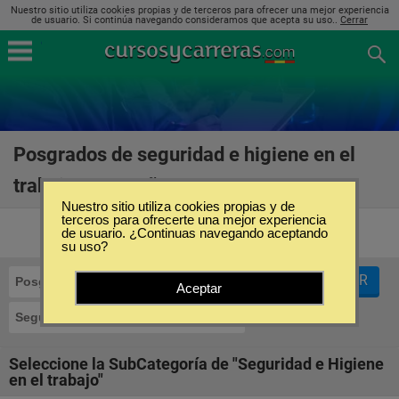
Nuestro sitio utiliza cookies propias y de terceros para ofrecer una mejor experiencia
de usuario. Si continúa navegando consideramos que acepta su uso..
Cerrar
Posgrados de seguridad e higiene en el
trabajo en España
(34)
Nuestro sitio utiliza cookies propias y de
terceros para ofrecerte una mejor experiencia
de usuario. ¿Continuas navegando aceptando
su uso?
FILTRAR
Posgrados
Aceptar
Seguridad e Higiene en el trabajo
Seleccione la SubCategoría de "Seguridad e Higiene
en el trabajo"