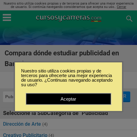
Nuestro sitio utiliza cookies propias y de terceros para ofrecer una mejor experiencia
de usuario. Si continúa navegando consideramos que acepta su uso..
Cerrar
Compara dónde estudiar publicidad en
Barcelona
(36)
Nuestro sitio utiliza cookies propias y de
terceros para ofrecerte una mejor experiencia
de usuario. ¿Continuas navegando aceptando
su uso?
FILTRAR
Publicidad
Barcelona
Aceptar
Seleccione la SubCategoría de "Publicidad"
Dirección de Arte
(4)
Creativo Publicitario
(4)