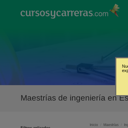
Nue
ex
Maestrías de ingeniería en E
Inicio
/
Maestrías
/
In
Filtros aplicados