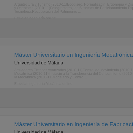
Arquitectura y Turismo (2010-11)Ecodiseo, Normalizacin, Ergonoma y Dis
y Orientacin (2010-11)Fotogrametra, los Sistemas de Posicionamiento Espa
Tecnologa:Recuperacin del Patrimonio ...
Estudiar Ingeniería online
Máster Universitario en Ingeniería Mecatrónica
Universidad de Málaga
Actuadores Elctricos Avanzados (2010-11)Control de Movimiento (2010-
Mecatrnica (2010-11)Iniciacin a la Transferencia del Conocimiento (2
la Mecatrnica (2010-11)Modelado y Contro ...
Estudiar Ingeniería Mecánica online
Máster Universitario en Ingeniería de Fabricac
Universidad de Málaga