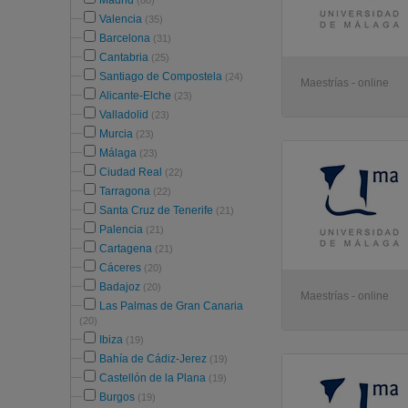
Madrid
(80)
Valencia
(35)
Barcelona
(31)
Cantabria
(25)
Santiago de Compostela
(24)
Maestrías - online
Alicante-Elche
(23)
Valladolid
(23)
Murcia
(23)
Málaga
(23)
Ciudad Real
(22)
Tarragona
(22)
Santa Cruz de Tenerife
(21)
Palencia
(21)
Cartagena
(21)
Cáceres
(20)
Badajoz
(20)
Maestrías - online
Las Palmas de Gran Canaria
(20)
Ibiza
(19)
Bahía de Cádiz-Jerez
(19)
Castellón de la Plana
(19)
Burgos
(19)