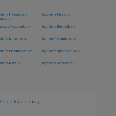
niería Informática y
Ingeniería Física
(12)
temas
(17)
ótica y Mecatrónica
Ingeniería Biomédica
(6)
(6)
eniería Mecánica
Ingeniería Hidráulica
(3)
(3)
niería Electromecánica
Ingeniería Agropecuaria
(2)
eniería Naval
Ingeniería Alimenticia
(1)
(1)
ño en Ingeniería y