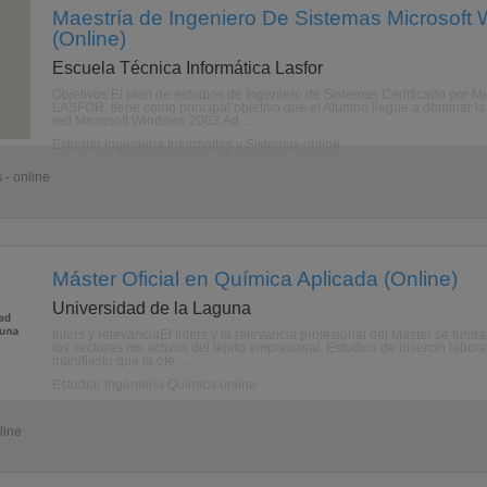
Maestría de Ingeniero De Sistemas Microsoft
(Online)
Escuela Técnica Informática Lasfor
Objetivos:El plan de estudios de Ingeniero de Sistemas Certificado por M
LASFOR, tiene como principal objetivo que el Alumno llegue a dominar la 
red Microsoft Windows 2003.Ad ...
Estudiar Ingeniería Informática y Sistemas online
 - online
Máster Oficial en Química Aplicada (Online)
Universidad de la Laguna
Inters y relevanciaEl inters y la relevancia profesional del Master se fu
los sectores ms activos del tejido empresarial. Estudios de insercin labor
manifiesto que la ofe ...
Estudiar Ingeniería Química online
line