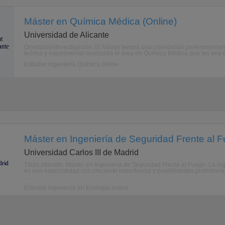
Máster en Química Médica (Online)
Universidad de Alicante
OrientaciónInvestigación. El Máster tendrá una orientación preferenteme
teórica y experimental avanzada el área de Química Médica que les sea de 
Estudiar Ingeniería Química online
Máster en Ingeniería de Seguridad Frente al F
Universidad Carlos III de Madrid
Título ofrecido: Máster en Ingeniería de Seguridad Frente al Fuego. La in
es una especialidad con creciente importancia y posibilidades profesion
...
Estudiar Ingeniería en Ecología online