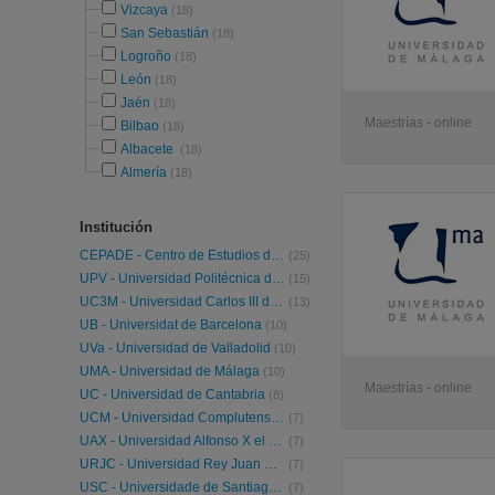
Vizcaya
(18)
San Sebastián
(18)
Logroño
(18)
León
(18)
Jaén
(18)
Maestrías - online
Bilbao
(18)
Albacete
(18)
Almería
(18)
Institución
CEPADE - Centro de Estudios de Postgrado de Administración de Empresas
(25)
UPV - Universidad Politécnica de Valencia
(15)
UC3M - Universidad Carlos III de Madrid
(13)
UB - Universidat de Barcelona
(10)
UVa - Universidad de Valladolid
(10)
UMA - Universidad de Málaga
(10)
Maestrías - online
UC - Universidad de Cantabria
(8)
UCM - Universidad Complutense de Madrid
(7)
UAX - Universidad Alfonso X el Sabio
(7)
URJC - Universidad Rey Juan Carlos
(7)
USC - Universidade de Santiago de Compostela
(7)