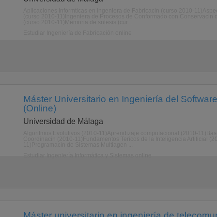
Aplicaciones Informticas en Ingeniera de Fabricacin (curso 2010-11)Asp
(curso 2010-11)Ingeniera de Procesos de Conformado con Conservacin d
(curso 2010-11)Memoria de sntesis (cur ...
Estudiar Ingeniería de Fabricación online
Máster Universitario en Ingeniería del Software e
(Online)
Universidad de Málaga
Algoritmos Evolutivos (2010-11)Aprendizaje computacional (2010-11)Ba
Coordinacin (2010-11)Fundamentos Tericos de la Inteligencia Artificial (2
11)Programacin de Sistemas Multiagen ...
Estudiar Ingeniería Informática y Sistemas online
Máster universitario en ingeniería de telecomu