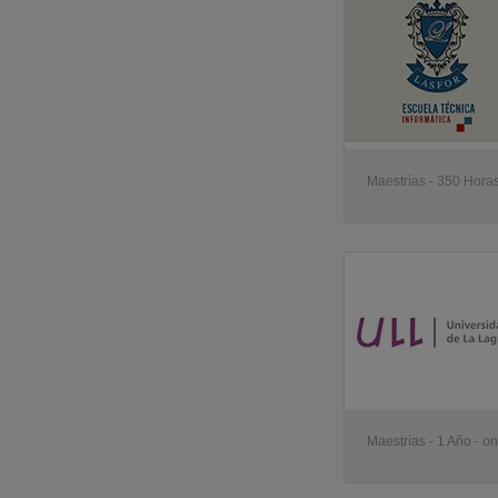
UDIMA - Universidad a Distancia de Madrid
(1)
UCV - Universidad Católica de Valencia
(1)
UR - Universidad de La Rioja
(1)
UAH - Universidad de Alcalá
(1)
ULE - Universidad de León
(1)
UAL - Universidad de Almería
(1)
IQS - Institut Químic de Sarrià
(1)
M&F - Marketing & Finanzas - Escuela de Negocios
(1)
Maestrías - 350 Horas
PROY3CTA - Centro Superior de Edificación, Arquitectura e Ingenieria
(1)
UJAEN - Universidad de Jaén
(1)
AIMME - Instituto Tecnológico Metalmecánico
(1)
UPF - Universitat Pompeu Fabra
(1)
Maestrías - 1 Año - on