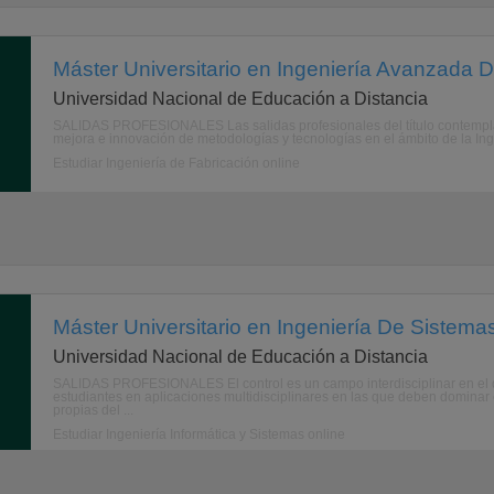
Máster Universitario en Ingeniería Avanzada D
Universidad Nacional de Educación a Distancia
SALIDAS PROFESIONALES Las salidas profesionales del título contemplan
mejora e innovación de metodologías y tecnologías en el ámbito de la Inge
Estudiar Ingeniería de Fabricación online
Máster Universitario en Ingeniería De Sistema
Universidad Nacional de Educación a Distancia
SALIDAS PROFESIONALES El control es un campo interdisciplinar en el qu
estudiantes en aplicaciones multidisciplinares en las que deben domina
propias del ...
Estudiar Ingeniería Informática y Sistemas online