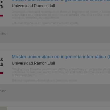
Universidad Ramon Llull
ObjetivosLa formacin recibida en el Mster en Ingeniera de Redes y Telec
actividades en operadores de telecomunicaciones, industria elctrica, elec
telefnicas, emisoras de radiodifusin ...
Estudiar Ingeniería en Telecomunicaciones online
nline
Máster universitario en ingeniería informática (
Universidad Ramon Llull
ObjetivosLos titulados desarrollan mltiples actividades en empresas de in
empresas de cualquier sector industrial, en entidades financieras y en in
el itinerario que h ...
Estudiar Ingeniería Informática y Sistemas online
nline