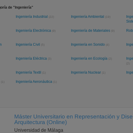
oría de "Ingeniería"
Ingeniería Industrial
Ingeniería Ambiental
Inge
(22)
(19)
Sis
Ingeniería Electrónica
Ingeniería de Materiales
Rob
(9)
(9)
ón
Ingeniería Civil
Ingeniería en Sonido
Ing
(5)
(4)
Ingeniería Eléctrica
Ingeniería en Ecología
Inge
(3)
(2)
(2)
Ingeniería Textil
Ingeniería Nuclear
Ing
(1)
(1)
l
Ingeniería Aeronáutica
(1)
(1)
Máster Universitario en Representación y Dise
Arquitectura (Online)
Universidad de Málaga