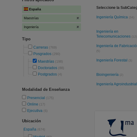
Seleccione la SubCateg
España
Ingeniería Química
(34)
Maestrías
Ingeniería
Ingeniería en
Telecomunicaciones
(12)
Tipo
Ingeniería de Fabricaci
Carreras
(769)
(5)
Posgrados
(290)
Ingeniería Forestal
(3)
Maestrías
(198)
Doctorados
(88)
Postgrados
(4)
Bioingeniería
(2)
Ingeniería Agroindustria
Modalidad de Enseñanza
Presencial
(175)
Online
(17)
Ejecutiva
(6)
Ubicación
España
(674)