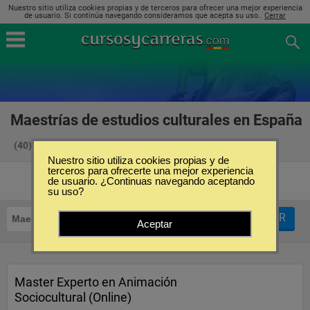
Nuestro sitio utiliza cookies propias y de terceros para ofrecer una mejor experiencia
de usuario. Si continúa navegando consideramos que acepta su uso..
Cerrar
Maestrías de estudios culturales en España
(40)
Nuestro sitio utiliza cookies propias y de
terceros para ofrecerte una mejor experiencia
de usuario. ¿Continuas navegando aceptando
su uso?
FILTRAR
Maestrías
Estudios Culturales
Aceptar
Master Experto en Animación
Sociocultural (Online)