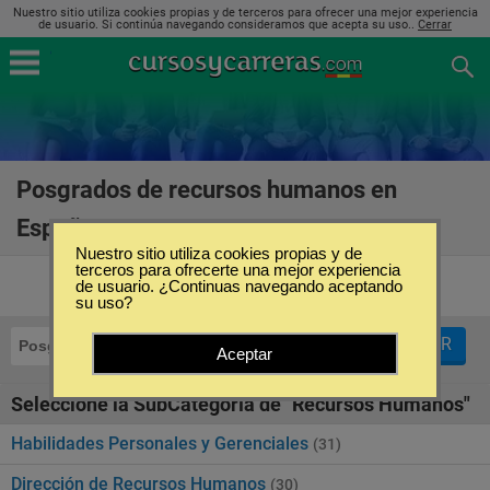
Nuestro sitio utiliza cookies propias y de terceros para ofrecer una mejor experiencia
de usuario. Si continúa navegando consideramos que acepta su uso..
Cerrar
Posgrados de recursos humanos en
España
(112)
Nuestro sitio utiliza cookies propias y de
terceros para ofrecerte una mejor experiencia
de usuario. ¿Continuas navegando aceptando
su uso?
FILTRAR
Posgrados
Recursos Humanos
Aceptar
Seleccione la SubCategoría de "Recursos Humanos"
Habilidades Personales y Gerenciales
(31)
Dirección de Recursos Humanos
(30)