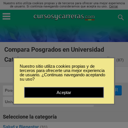
Nuestro sitio utiliza cookies propias y de terceros para ofrecer una mejor experiencia
de usuario. Si continúa navegando consideramos que acepta su uso..
Cerrar
Compara Posgrados en Universidad
Católica San Antonio Murcia en España
(87)
Nuestro sitio utiliza cookies propias y de
terceros para ofrecerte una mejor experiencia
de usuario. ¿Continuas navegando aceptando
su uso?
FILTRAR
Posgrados
Aceptar
Universidad Católica San Antonio Murcia
Seleccione la categoría
Salud y Bienestar
(31)