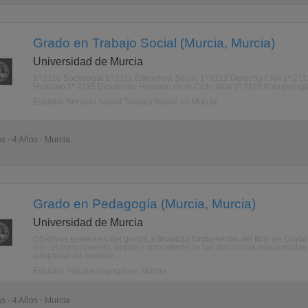
Grado en Trabajo Social (Murcia, Murcia)
Universidad de Murcia
1º 2110 Sociología 1º 2111 Estructura Social 1º 2112 Derecho Civil 1º 
Humano 1º 2115 Desarrollo Humano en el Ciclo Vital 1º 2116 Antropología 
Estudiar Servicio Social Trabajo Social en Murcia
as - 4 Años - Murcia
Grado en Pedagogía (Murcia, Murcia)
Universidad de Murcia
Objetivos generales del gradoLa finalidad fundamental del ttulo de Grad
con un conocimiento amplio y consistente de las disciplinas relacionadas 
adaptarse de manera ...
Estudiar Psicopedagogía en Murcia
as - 4 Años - Murcia