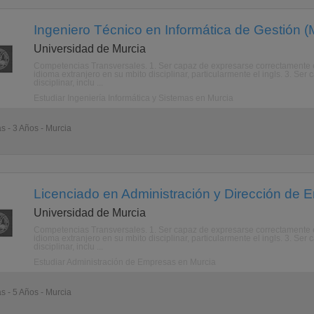
Ingeniero Técnico en Informática de Gestión (
Universidad de Murcia
Competencias Transversales. 1. Ser capaz de expresarse correctamente e
idioma extranjero en su mbito disciplinar, particularmente el ingls. 3. Ser
disciplinar, inclu ...
Estudiar Ingeniería Informática y Sistemas en Murcia
as - 3 Años - Murcia
Licenciado en Administración y Dirección de 
Universidad de Murcia
Competencias Transversales. 1. Ser capaz de expresarse correctamente e
idioma extranjero en su mbito disciplinar, particularmente el ingls. 3. Ser
disciplinar, inclu ...
Estudiar Administración de Empresas en Murcia
as - 5 Años - Murcia