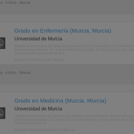
as - 4 Años - Murcia
Grado en Enfermería (Murcia, Murcia)
Universidad de Murcia
Objetivos generales del gradoLas enseanzas conducentes a la obtencin d
Murcia proporcionan: Un conocimiento adecuado de las ciencias que const
conocimiento suficiente de la e ...
Estudiar Enfermería en Murcia
as - 4 Años - Murcia
Grado en Medicina (Murcia, Murcia)
Universidad de Murcia
Objetivos generales del gradoLos objetivos en la formacin de los mdicos 
actividades dirigidas a la promocin, mantenimiento y recuperacin de la s
entorno social en el ...
Estudiar Medicina General en Murcia