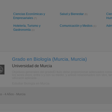
Ciencias Económicas y
Salud y Bienestar
Cien
(6)
Empresariales
Hum
(7)
Hotelería, Turismo y
Comunicación y Medios
Adm
(1)
Gastronomía
(1)
Grado en Biología (Murcia, Murcia)
Universidad de Murcia
Objetivos generales del gradoEl ttulo debe proporcionar adecuados conoci
los seres vivos, entre s y con su medio, y anlisis relacionados con stos, t
utilizacin aplicada ...
Estudiar Biología en Murcia
as - 4 Años - Murcia