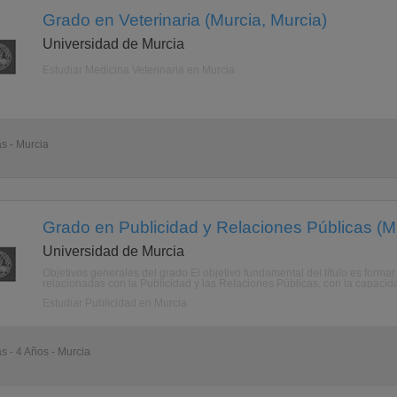
Grado en Veterinaria (Murcia, Murcia)
Universidad de Murcia
Estudiar Medicina Veterinaria en Murcia
as - Murcia
Grado en Publicidad y Relaciones Públicas (Mu
Universidad de Murcia
Objetivos generales del grado El objetivo fundamental del título es forma
relacionadas con la Publicidad y las Relaciones Públicas, con la capacida
Estudiar Publicidad en Murcia
as - 4 Años - Murcia