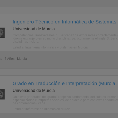
Ingeniero Técnico en Informática de Sistemas 
Universidad de Murcia
Competencias Transversales. 1. Ser capaz de expresarse correctamente e
idioma extranjero en su mbito disciplinar, particularmente el ingls. 3. Ser
disciplinar, inclu ...
Estudiar Ingeniería Informática y Sistemas en Murcia
as - 3 Años - Murcia
Grado en Traducción e Interpretación (Murcia,
Universidad de Murcia
Objetivos generales del gradoEl objetivo fundamental del ttulo es formar a 
especializados e intrpretes sociales, de enlace o para contextos acadmico
de conferencias-, capa ...
Estudiar Intérprete de Idiomas en Murcia