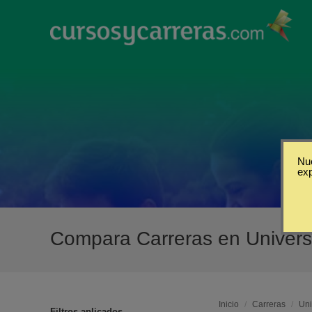
Nue
ex
Compara Carreras en Univers
Inicio
/
Carreras
/
Uni
Filtros aplicados