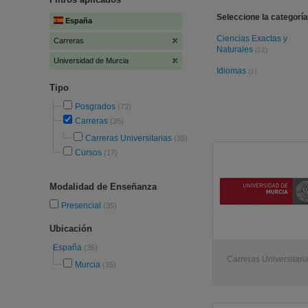
Seleccione la categoría
España
Ciencias Exactas y
Carreras
Naturales
(12)
Universidad de Murcia
Idiomas
(1)
Tipo
Posgrados
(72)
Carreras
(35)
Carreras Universitarias
(35)
Cursos
(17)
Modalidad de Enseñanza
Presencial
(35)
Ubicación
España
(35)
Carreras Universitari
Murcia
(35)