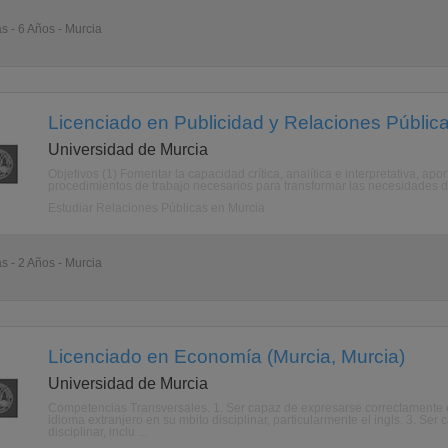
as - 6 Años - Murcia
Licenciado en Publicidad y Relaciones Pública
Universidad de Murcia
Objetivos (1) Fomentar la capacidad crítica, analítica e interpretativa, ap
procedimientos de trabajo necesarios para transformar las necesidades del
Estudiar Relaciones Públicas en Murcia
as - 2 Años - Murcia
Licenciado en Economía (Murcia, Murcia)
Universidad de Murcia
Competencias Transversales. 1. Ser capaz de expresarse correctamente e
idioma extranjero en su mbito disciplinar, particularmente el ingls. 3. Ser
disciplinar, inclu ...