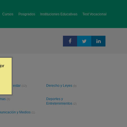
Cursos
Posgrados
Instituciones Educativas
Test Vocacional
jor
ud y Bienestar
Derecho y Leyes
(12)
(9)
omas
Deportes y
(3)
Entretenimientos
(2)
unicación y Medios
(1)