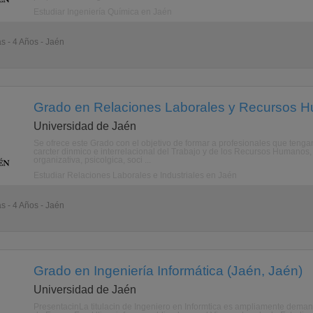
Estudiar Ingeniería Química en Jaén
as - 4 Años - Jaén
Grado en Relaciones Laborales y Recursos H
Universidad de Jaén
Se ofrece este Grado con el objetivo de formar a profesionales que teng
carcter dinmico e interrelacional del Trabajo y de los Recursos Humanos,
organizativa, psicolgica, soci ...
Estudiar Relaciones Laborales e Industriales en Jaén
as - 4 Años - Jaén
Grado en Ingeniería Informática (Jaén, Jaén)
Universidad de Jaén
PresentacinLa titulacin de Ingeniero en Informtica es ampliamente deman