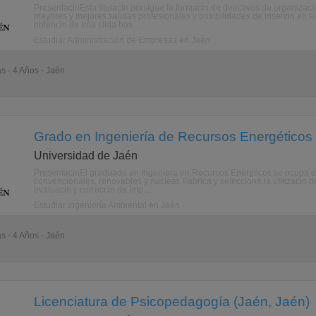
PresentacinEsta titulacin persigue la formacin de directivos de organiza
mayores y mejores salidas profesionales y posibilidades de insercin en e
obtencin de una slida bas ...
Estudiar Administración de Empresas en Jaén
as - 4 Años - Jaén
Grado en Ingeniería de Recursos Energéticos 
Universidad de Jaén
PresentacinEl graduado en Ingeniera en Recursos Energticos se ocupa de 
convencionales, renovables y nuclear. Fabrica y selecciona la utilizacin d
evaluacin y correccin de imp ...
Estudiar Ingeniería Ambiental en Jaén
as - 4 Años - Jaén
Licenciatura de Psicopedagogía (Jaén, Jaén)