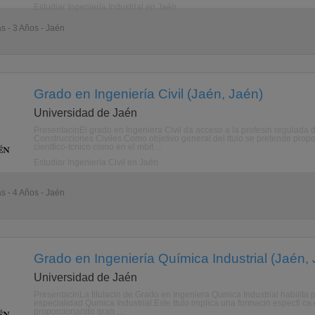
Estudiar Ingeniería Industrial en Jaén
as - 3 Años - Jaén
Grado en Ingeniería Civil (Jaén, Jaén)
Universidad de Jaén
PresentacinEl grado en Ingeniera Civil da acceso a la profesin regulada 
Construcciones Civiles.Como objetivo general del ttulo se pretende propo
cientfico-tcnico como en el mbit ...
Estudiar Ingeniería Civil en Jaén
as - 4 Años - Jaén
Grado en Ingeniería Química Industrial (Jaén,
Universidad de Jaén
PresentacinLa titulacin de Grado en Ingeniera Qumica Industrial habilita pa
especialidad Qumica Industrial.Este ttulo implica una formacin especfi ca 
proporcionando gran ...