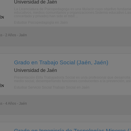
Universidad de Jaén
La Licenciatura de Psicopedagoga es una titulacin cuyo objetivo fundame
educativos, medios comunitarios y organizaciones.Sistema educativo.Las 
concertado y privado) han sido el mbit ...
Estudiar Psicopedagogía en Jaén
as - 2 Años - Jaén
Grado en Trabajo Social (Jaén, Jaén)
Universidad de Jaén
Presentación El/la Trabajador/a Social es un/a profesional que desarrolla 
medio social, desempeñando funciones conducentes a la prevención, asist
Estudiar Servicio Social Trabajo Social en Jaén
as - 4 Años - Jaén
Grado en Ingeniería de Tecnologías Mineras (