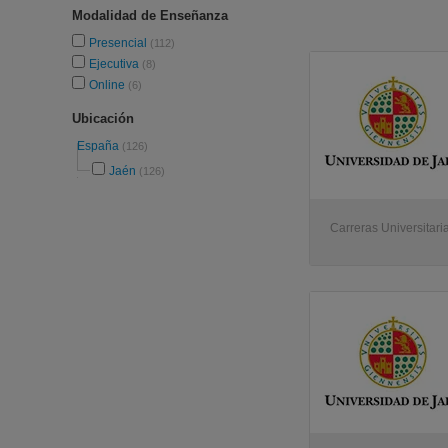
Modalidad de Enseñanza
Presencial
(112)
Ejecutiva
(8)
Online
(6)
Ubicación
España
(126)
Jaén
(126)
Carreras Universitari