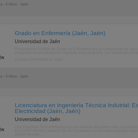
as - 4 Años - Jaén
Grado en Enfermería (Jaén, Jaén)
Universidad de Jaén
Presentación El titulo de Grado en Enfermería por la Universidad de Jaén, 
integrarse en una profesión regulada. Esta profesión, con demanda crecien
Estudiar Enfermería en Jaén
as - 4 Años - Jaén
Licenciatura en Ingeniería Técnica Indutrial: E
Electricidad (Jaén, Jaén)
Universidad de Jaén
Una Ingeniera Tcnica Industrial es una titulacin de primer ciclo cuya dur
Escuela Politcnica Superior de Jan se pueden cursar estos estudios segn t
planes de estu ...