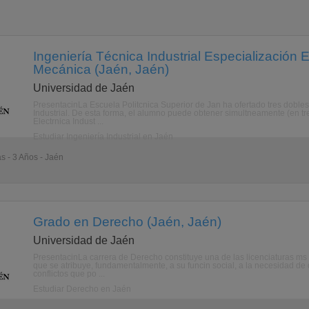
Ingeniería Técnica Industrial Especialización E
Mecánica (Jaén, Jaén)
Universidad de Jaén
PresentacinLa Escuela Politcnica Superior de Jan ha ofertado tres dobles
Industrial. De esta forma, el alumno puede obtener simultneamente (en tres
Electrnica Indust ...
Estudiar Ingeniería Industrial en Jaén
as - 3 Años - Jaén
Grado en Derecho (Jaén, Jaén)
Universidad de Jaén
PresentacinLa carrera de Derecho constituye una de las licenciaturas ms s
que se atribuye, fundamentalmente, a su funcin social, a la necesidad de
conflictos que po ...
Estudiar Derecho en Jaén