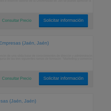
tes e Insercin laboral de la Universidad de Jan se puede apreciar la
Solicitar información
Consultar Precio
e Empresas (Jaén, Jaén)
encin de una slida base de conocimientos de direccin y administracin
guna de las tres siguientes ramas de formacin: "Marketing y comercio
Solicitar información
Consultar Precio
esas (Jaén, Jaén)