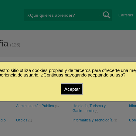
Carreras
aña
(126)
stro sitio utiliza cookies propias y de terceros para ofrecerte una me
 Jaén
periencia de usuario. ¿Continuas navegando aceptando su uso?
Aceptar
Ciencias Sociales y
Ciencias Económicas y
Sal
Humanidades
Empresariales
(28)
(14)
Administración Pública
Hotelería, Turismo y
Idi
(6)
Gastronomía
(5)
edio
Oficios
Informática y Tecnología
Com
(1)
(1)