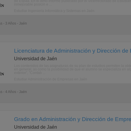
de Espaa. En el ltimo informe publicado por el Vicerrectorado de Estudian
inmejorable posicin e ...
Estudiar Ingeniería Informática y Sistemas en Jaén
as - 3 Años - Jaén
Licenciatura de Administración y Dirección d
Universidad de Jaén
Los contenidos de las asignaturas de su plan de estudios permiten la obt
en general, as como la posibilidad de que el alumno se especializa en al
exterior", "Contab ...
Estudiar Administración de Empresas en Jaén
as - 4 Años - Jaén
Grado en Administración y Dirección de Empr
Universidad de Jaén