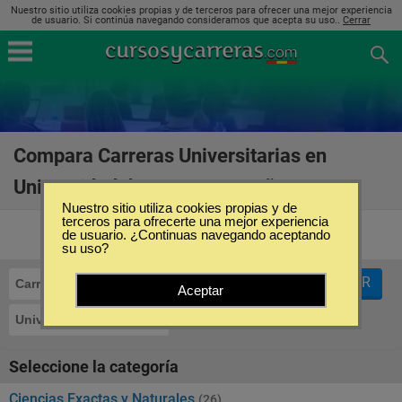
Nuestro sitio utiliza cookies propias y de terceros para ofrecer una mejor experiencia
de usuario. Si continúa navegando consideramos que acepta su uso..
Cerrar
Compara Carreras Universitarias en
Universidad de Jaén en España
(41)
Nuestro sitio utiliza cookies propias y de
terceros para ofrecerte una mejor experiencia
de usuario. ¿Continuas navegando aceptando
su uso?
FILTRAR
Carreras Universitarias
Aceptar
Universidad de Jaén
Seleccione la categoría
Ciencias Exactas y Naturales
(26)