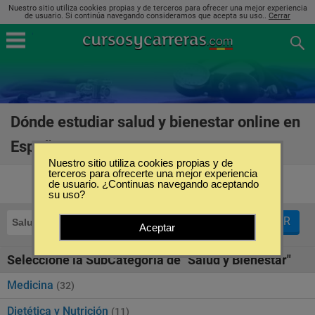
Nuestro sitio utiliza cookies propias y de terceros para ofrecer una mejor experiencia
de usuario. Si continúa navegando consideramos que acepta su uso..
Cerrar
Dónde estudiar salud y bienestar online en
España
(84)
Nuestro sitio utiliza cookies propias y de
terceros para ofrecerte una mejor experiencia
de usuario. ¿Continuas navegando aceptando
su uso?
FILTRAR
Salud y Bienestar
Online
Aceptar
Seleccione la SubCategoría de "Salud y Bienestar"
Medicina
(32)
Dietética y Nutrición
(11)