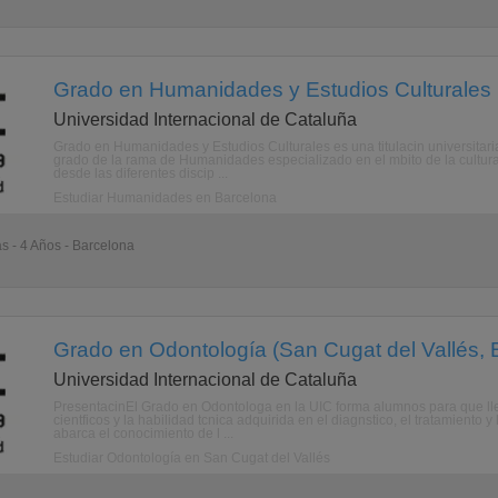
Grado en Humanidades y Estudios Culturales 
Universidad Internacional de Cataluña
Grado en Humanidades y Estudios Culturales es una titulacin universitar
grado de la rama de Humanidades especializado en el mbito de la cultura 
desde las diferentes discip ...
Estudiar Humanidades en Barcelona
as - 4 Años - Barcelona
Grado en Odontología (San Cugat del Vallés, 
Universidad Internacional de Cataluña
PresentacinEl Grado en Odontologa en la UIC forma alumnos para que lle
cientficos y la habilidad tcnica adquirida en el diagnstico, el tratamiento 
abarca el conocimiento de l ...
Estudiar Odontología en San Cugat del Vallés