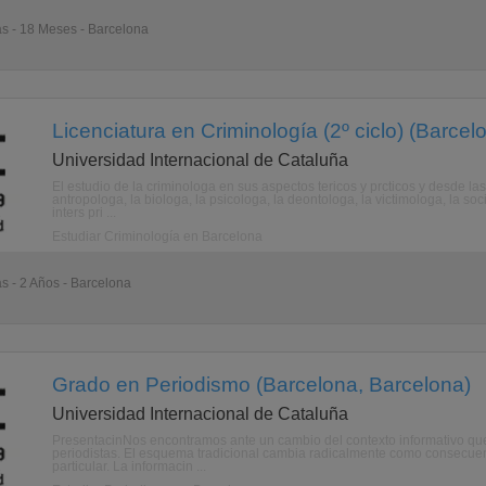
as - 18 Meses - Barcelona
Licenciatura en Criminología (2º ciclo) (Barcel
Universidad Internacional de Cataluña
El estudio de la criminologa en sus aspectos tericos y prcticos y desde la
antropologa, la biologa, la psicologa, la deontologa, la victimologa, la soci
inters pri ...
Estudiar Criminología en Barcelona
as - 2 Años - Barcelona
Grado en Periodismo (Barcelona, Barcelona)
Universidad Internacional de Cataluña
PresentacinNos encontramos ante un cambio del contexto informativo que c
periodistas. El esquema tradicional cambia radicalmente como consecuenci
particular. La informacin ...