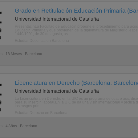
Grado en Retitulación Educación Primaria (Ba
Universidad Internacional de Cataluña
PresentacinLa Facultad de Educacin propone el procedimiento para acog
Educacin Primaria y que provienen de la diplomatura de Magisterio, espe
1440/1991, de 30 de agosto, as ...
Estudiar Docencia en Barcelona
as - 18 Meses - Barcelona
Licenciatura en Derecho (Barcelona, Barcelon
Universidad Internacional de Cataluña
La Licenciatura en Derecho en la UIC es un programa de cuatro aos, dise
para su insercin laboral.En la UIC se da una visin internacional y prctica d
los rasgos prin ...
Estudiar Derecho en Barcelona
as - 4 Años - Barcelona