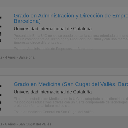
Grado en Administración y Dirección de Empr
Barcelona)
Universidad Internacional de Cataluña
PresentacinEn la UIC no slo se puede cursar la carrera orientada al mun
con un componente de Tecnologa y Produccin Industrial y con una marcada
Empresas ofrece diferentes o ...
Estudiar Administración de Empresas en Barcelona
as - 4 Años - Barcelona
Grado en Medicina (San Cugat del Vallés, Bar
Universidad Internacional de Cataluña
El plan de estudios de Medicina en la UIC est adaptado a las directrices
metodologas educativas activas con un fuerte componente de tecnologas 
pretenden formar al futuro mdico e ...
Estudiar Medicina General en San Cugat del Vallés
as - 6 Años - San Cugat del Vallés