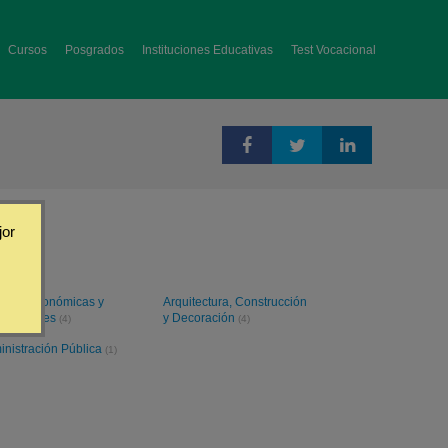
Cursos
Posgrados
Instituciones Educativas
Test Vocacional
jor
ncias Económicas y
Arquitectura, Construcción
resariales
y Decoración
(4)
(4)
inistración Pública
(1)