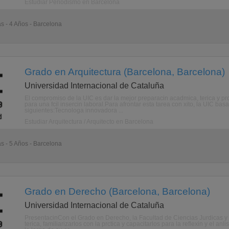
Estudiar Periodismo en Barcelona
as - 4 Años - Barcelona
Grado en Arquitectura (Barcelona, Barcelona)
Universidad Internacional de Cataluña
El compromiso de la UIC es dar la mejor preparacin acadmica, terica y p
para una fcil insercin laboral.Para afrontar esta tarea con xito, la UIC 
siguientes:Tecnologa innovadora ...
Estudiar Arquitectura / Arquitecto en Barcelona
as - 5 Años - Barcelona
Grado en Derecho (Barcelona, Barcelona)
Universidad Internacional de Cataluña
PresentacinCon el Grado en Derecho, la Facultad de Ciencias Jurdicas y 
terica, familiarizarlos con la prctica y capacitarlos para la reflexin y el a