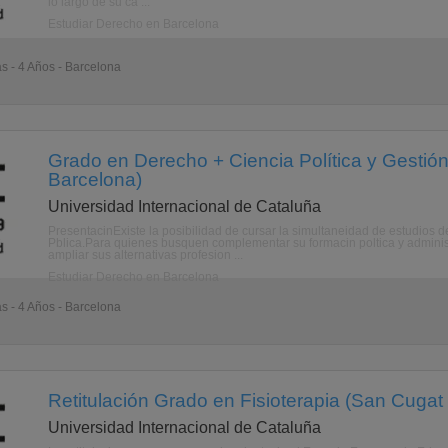
lo largo de su ca ...
Estudiar Derecho en Barcelona
as - 4 Años - Barcelona
Grado en Derecho + Ciencia Política y Gestión
Barcelona)
Universidad Internacional de Cataluña
PresentacinExiste la posibilidad de cursar la simultaneidad de estudios
Pblica.Para quienes busquen complementar su formacin poltica y administr
ampliar sus alternativas profesion ...
Estudiar Derecho en Barcelona
as - 4 Años - Barcelona
Retitulación Grado en Fisioterapia (San Cugat 
Universidad Internacional de Cataluña