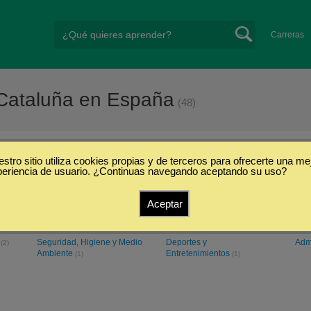
Carreras
 Cataluña en España
(48)
stro sitio utiliza cookies propias y de terceros para ofrecerte una me
ernacional de Cataluña
periencia de usuario. ¿Continuas navegando aceptando su uso?
Aceptar
Ciencias Sociales y
Derecho y Leyes
Cie
(4)
Humanidades
Emp
(11)
s
Seguridad, Higiene y Medio
Deportes y
Adm
(2)
Ambiente
Entretenimientos
(1)
(1)