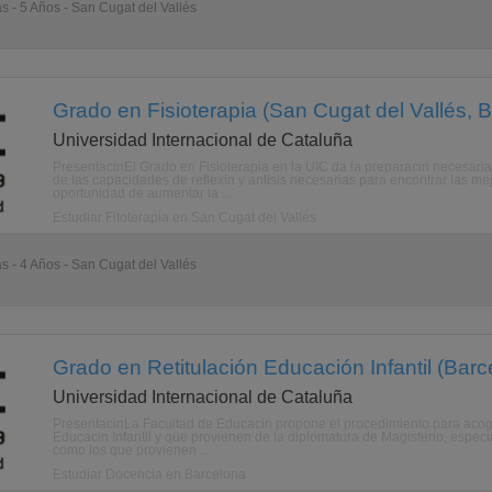
as - 5 Años - San Cugat del Vallés
Grado en Fisioterapia (San Cugat del Vallés, 
Universidad Internacional de Cataluña
PresentacinEl Grado en Fisioterapia en la UIC da la preparacin necesari
de las capacidades de reflexin y anlisis necesarias para encontrar las mej
oportunidad de aumentar la ...
Estudiar Fitoterapia en San Cugat del Vallés
as - 4 Años - San Cugat del Vallés
Grado en Retitulación Educación Infantil (Bar
Universidad Internacional de Cataluña
PresentacinLa Facultad de Educacin propone el procedimiento para acog
Educacin Infantil y que provienen de la diplomatura de Magisterio, especi
como los que provienen ...
Estudiar Docencia en Barcelona